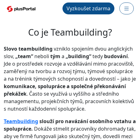
Vyzkoušet zdarma
Co je Teambuilding?
Slovo
teambuilding
vzniklo spojením dvou anglických
slov,
„team“
neboli
tým
a
„building“
tedy
budování
.
Jde o prostředek rozvoje a vzdělávání mimo pracoviště,
zaměřený na tvorbu a rozvoj týmu, týmové spolupráce
a na trénink týmových schopností a dovedností – jako je
komunikace, spolupráce a společné překonávání
překážek
. Často se využívá u vyššího a středního
managementu, projekčních týmů, pracovních kolektivů
s nutností každodenní spolupráce.
Teambuilding
slouží pro navázání osobního vztahu a
spolupráce.
Dokáže stmelit pracovníky dohromady tak,
aby ve firmě fungovali jako skutečný tým, dovedli mezi