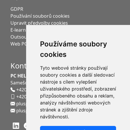
GDPR
Používání souborů cookies
Upravit předvolby cookies
E-learning Moodle
Outsourcing mezd
Používáme soubory
Web PC HELP, a.s.
cookies
Kontakt
Tyto webové stránky používají
soubory cookies a další sledovací
PC HELP, a.s.
nástroje s cílem vylepšení
Samešova 1144
,
674 01
Třebíč
uživatelského prostředí, zobrazení
+420 568 858 011
přizpůsobeného obsahu a reklam,
+420 721 320 480
analýzy návštěvnosti webových
plusportal.obchod@pchelp.cz
stránek a zjištění zdroje
plusportal.podpora@pchelp.cz
návštěvnosti.