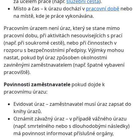
za účelem práce (např.
služební cesta
).
Místo a čas – k úrazu dochází v
pracovní době
nebo
na místě, kde je práce vykonávána.
Pracovním úrazem není úraz, který se stane mimo
pracovní dobu, při aktivitách nesouvisejících s prací
(např. při soukromé cestě), nebo při činnostech v
rozporu s bezpečnostními předpisy. Výjimky mohou
nastat, pokud byl úraz způsoben okolnostmi
zaviněnými zaměstnavatelem (např. špatné vybavení
pracoviště).
Povinnosti zaměstnavatele
pokud dojde k
pracovnímu úrazu:
Evidovat úraz – zaměstnavatel musí úraz zapsat do
knihy úrazů.
Oznámit závažný úraz – v případě vážného úrazu
(např. smrtelného nebo s dlouhodobými následky)
má povinnost informovat příslušné orgány,