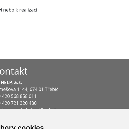
 nebo k realizaci
ontakt
 HELP, a.s.
mešova 1144
,
674 01
Třebíč
+420 568 858 011
+420 721 320 480
plusportal.obchod@pchelp.cz
plusportal.podpora@pchelp.cz
bory cookies