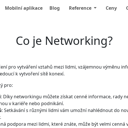
Mobilní aplikace
Blog
Reference
Ceny
Co je Networking?
čení pro vytváření vztahů mezi lidmi, vzájemnou výměnu in
doucí k vytvoření sítě konexí.
ý pro:
i
: Díky networkingu můžete získat cenné informace, rady 
ou v kariéře nebo podnikání.
ů
: Setkávání s různými lidmi vám umožní nahlédnout do nov
.
mná podpora mezi lidmi, které znáte, může být velmi cenná 