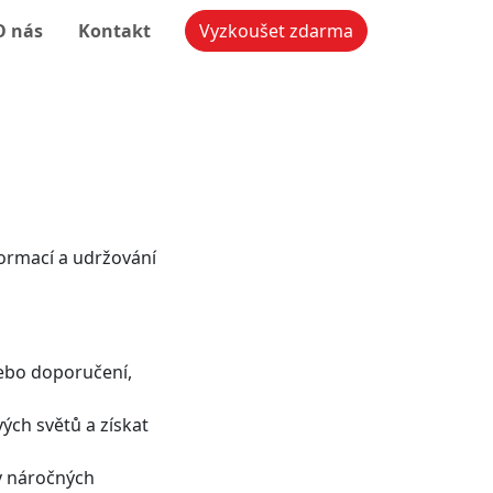
O nás
Kontakt
Vyzkoušet zdarma
formací a udržování
nebo doporučení,
ých světů a získat
v náročných