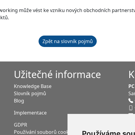
working může vést ke vzniku nových obchodních partnerství
ktů.
Zpět na slovník pojmů
Užitečné informace
K
Knowledge Base
PC
Slovník pojmů
Sa
Blog
Implementace
GDPR
Používání souborů cookies
Používáme sou