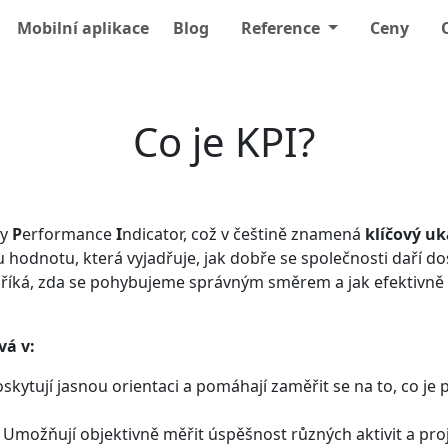
Mobilní aplikace
Blog
Reference
Ceny
Co je KPI?
ey
P
erformance
I
ndicator, což v češtině znamená
klíčový uk
 hodnotu, která vyjadřuje, jak dobře se společnosti daří do
m říká, zda se pohybujeme správným směrem a jak efektivně
vá v:
skytují jasnou orientaci a pomáhají zaměřit se na to, co je
Umožňují objektivně měřit úspěšnost různých aktivit a pro