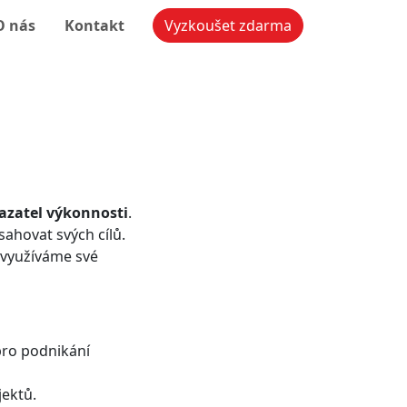
O nás
Kontakt
Vyzkoušet zdarma
azatel výkonnosti
.
sahovat svých cílů.
 využíváme své
 pro podnikání
jektů.