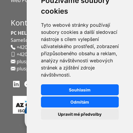
Používáme soubory
Web PC HELP, a.s.
cookies
Kontakt
Tyto webové stránky používají
soubory cookies a další sledovací
PC HELP, a.s.
nástroje s cílem vylepšení
Samešova 1144
,
674 01
Třebíč
uživatelského prostředí, zobrazení
+420 568 858 011
přizpůsobeného obsahu a reklam,
+420 721 320 480
analýzy návštěvnosti webových
plusportal.obchod@pchelp.cz
stránek a zjištění zdroje
plusportal.podpora@pchelp.cz
návštěvnosti.
Souhlasím
Odmítám
Nová mobilní aplikace
Upravit mé předvolby
Podívejte se co umí.
Zobrazit