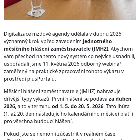
Digitalizace mzdové agendy udělala v dubnu 2026
významný krok vpřed zavedením
Jednotného
měsíčního hlášení zaměstnavatele (JMHZ)
. Abychom
vám přechod na tento nový systém co nejvíce usnadnili,
uspořádali jsme 11. května 2026 odborný webinář
zaměřený na praktické zpracování tohoto výkazu v
prostředí plusPortalu.
Měsíční hlášení zaměstnavatele (JMHZ) nahrazuje
dřívější typy výkazů. První hlášení se podává
za duben
2026
, a to v termínu
od 1. 5. do 20. 5. 2026
. Tato lhůta
(1. až 20. den následujícího kalendářního měsíce) platí i
pro všechna budoucí hlášení.
Pokud jste se nemohli zúčastnit v reálném čase,