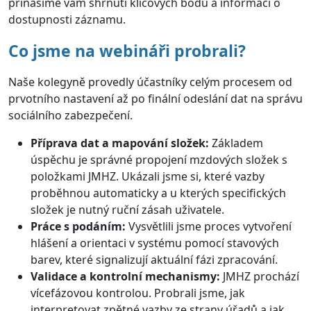
přinášíme vám shrnutí klíčových bodů a informaci o
dostupnosti záznamu.
Co jsme na webináři probrali?
Naše kolegyně provedly účastníky celým procesem od
prvotního nastavení až po finální odeslání dat na správu
sociálního zabezpečení.
Příprava dat a mapování složek:
Základem
úspěchu je správné propojení mzdových složek s
položkami JMHZ. Ukázali jsme si, které vazby
proběhnou automaticky a u kterých specifických
složek je nutný ruční zásah uživatele.
Práce s podáním:
Vysvětlili jsme proces vytvoření
hlášení a orientaci v systému pomocí stavových
barev, které signalizují aktuální fázi zpracování.
Validace a kontrolní mechanismy:
JMHZ prochází
vícefázovou kontrolou. Probrali jsme, jak
interpretovat zpětné vazby ze strany úřadů a jak