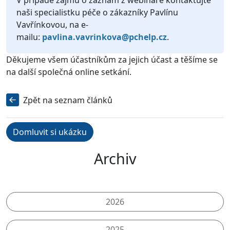
V případě zájmu o záznam z webináře kontaktujte
naši specialistku péče o zákazníky Pavlínu
Vavřínkovou, na e-
mailu:
pavlina.vavrinkova@pchelp.cz
.
Děkujeme všem účastníkům za jejich účast a těšíme se
na další společná online setkání.
Zpět na seznam článků
Domluvit si ukázku
Archiv
2026
2025