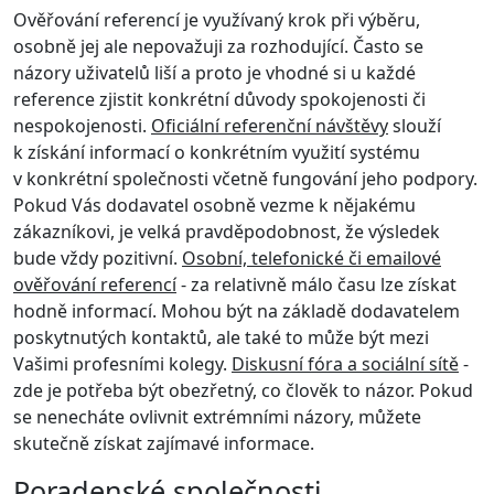
Ověřování referencí je využívaný krok při výběru,
osobně jej ale nepovažuji za rozhodující. Často se
názory uživatelů liší a proto je vhodné si u každé
reference zjistit konkrétní důvody spokojenosti či
nespokojenosti.
Oficiální referenční návštěvy
slouží
k získání informací o konkrétním využití systému
v konkrétní společnosti včetně fungování jeho podpory.
Pokud Vás dodavatel osobně vezme k nějakému
zákazníkovi, je velká pravděpodobnost, že výsledek
bude vždy pozitivní.
Osobní, telefonické či emailové
ověřování referencí
- za relativně málo času lze získat
hodně informací. Mohou být na základě dodavatelem
poskytnutých kontaktů, ale také to může být mezi
Vašimi profesními kolegy.
Diskusní fóra a sociální sítě
-
zde je potřeba být obezřetný, co člověk to názor. Pokud
se nenecháte ovlivnit extrémními názory, můžete
skutečně získat zajímavé informace.
Poradenské společnosti