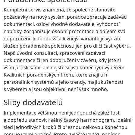
Kompletní servis znamená, že společně stanovíte
požadavky na nový systém, poradce zpracuje zadávací
dokumentaci, osloví vhodné dodavatele, vyhodnotí
nabídky, zorganizuje osobní prezentace a dá Vám svá
doporučení. Jednodušší a levnější varianta je využití
služeb poradenské společnosti jen pro dílčí část výběru.
Např. úvodní konzultaci, zpracování zadávací
dokumentace či jen doporučení v závěru, kdy jste si
vším prošli sami, ale nejste si jisti konečným výběrem.
Kvalitních poradenských firem, které znají trh
personálních systémů a jeho trendy, mají zkušenosti
s výběrem a jsou objektivní, není však mnoho.
Sliby dodavatelů
Implementace většinou není jednoduchá záležitost
a dopředu stanovit reálný časový harmonogram, ideální
sled jednotlivých kroků či přesnou celkovou konečnou
cenu je velmi obtížné. Proto, zvláště ve fázi nabídek,