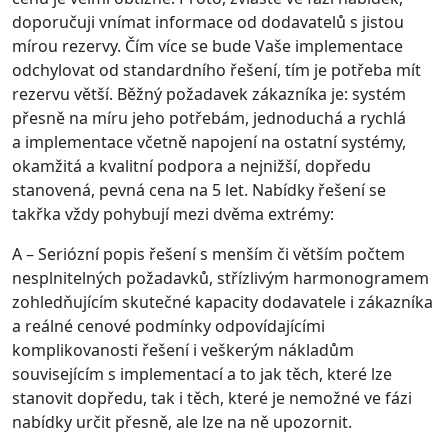
doporučuji vnímat informace od dodavatelů s jistou
mírou rezervy. Čím více se bude Vaše implementace
odchylovat od standardního řešení, tím je potřeba mít
rezervu větší. Běžný požadavek zákazníka je: systém
přesně na míru jeho potřebám, jednoduchá a rychlá
a implementace včetně napojení na ostatní systémy,
okamžitá a kvalitní podpora a nejnižší, dopředu
stanovená, pevná cena na 5 let. Nabídky řešení se
takřka vždy pohybují mezi dvěma extrémy:
A – Seriózní popis řešení s menším či větším počtem
nesplnitelných požadavků, střízlivým harmonogramem
zohledňujícím skutečné kapacity dodavatele i zákazníka
a reálné cenové podmínky odpovídajícími
komplikovanosti řešení i veškerým nákladům
souvisejícím s implementací a to jak těch, které lze
stanovit dopředu, tak i těch, které je nemožné ve fázi
nabídky určit přesně, ale lze na ně upozornit.