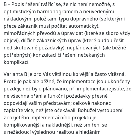
B – Popis řešení tvářící se, že nic není nemožné, s
optimistickým harmonogramem a neuvedenými
nákladovými položkami typu dopravného (se kterými
přece zákazník musí počítat automaticky),
mimořádných převodů a úprav dat (které se skoro vždy
objeví), dílčích zákaznických úprav (které budou řešit
nediskutované požadavky), neplánovaných (ale běžně
potřebných) konzultací či řešení nečekaných
komplikací.
Varianta B je pro Vás většinou líbivější a často vítězná.
Proto je pak ale běžné, že implementace jsou ukončeny
později, než bylo plánováno; při implementaci zjistíte, že
ne všechna přání a funkční požadavky přesně
odpovídají vašim představám; celkově nakonec
zaplatíte více, než jste očekávali. Bohužel vystoupení
z rozjetého implementačního projektu je
komplikovanější a nákladnější, než smíření se
s nežádoucí výslednou realitou a hledáním