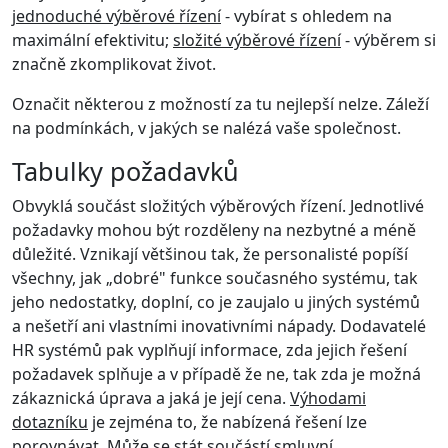
jednoduché výběrové řízení
- vybírat s ohledem na
maximální efektivitu;
složité výběrové řízení
- výběrem si
značně zkomplikovat život.
Označit některou z možností za tu nejlepší nelze. Záleží
na podmínkách, v jakých se nalézá vaše společnost.
Tabulky požadavků
Obvyklá součást složitých výběrových řízení. Jednotlivé
požadavky mohou být rozděleny na nezbytné a méně
důležité. Vznikají většinou tak, že personalisté popíší
všechny, jak „dobré" funkce současného systému, tak
jeho nedostatky, doplní, co je zaujalo u jiných systémů
a nešetří ani vlastními inovativními nápady. Dodavatelé
HR systémů pak vyplňují informace, zda jejich řešení
požadavek splňuje a v případě že ne, tak zda je možná
zákaznická úprava a jaká je její cena.
Výhodami
dotazníku
je zejména to, že nabízená řešení lze
porovnávat. Může se stát součástí smluvní