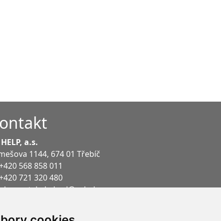
ontakt
 HELP, a.s.
mešova 1144
,
674 01
Třebíč
+420 568 858 011
+420 721 320 480
plusportal.obchod@pchelp.cz
plusportal.podpora@pchelp.cz
bory cookies