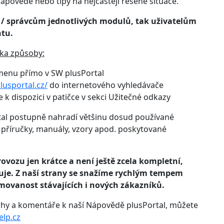
ápovědě nebo tipy na nejčastěji řešené situace.
 / správcům jednotlivých modulů, tak uživatelům
tu.
ika způsoby:
 menu přímo v SW plusPortal
lusportal.cz/
do internetového vyhledávače
 k dispozici v patičce v sekci Užitečné odkazy
tal postupně nahradí většinu dosud používané
 příručky, manuály, vzory apod. poskytované
ovozu jen krátce a není ještě zcela kompletní,
acuje. Z naší strany se snažíme rychlým tempem
ormovanost stávajících i nových zákazníků.
rhy a komentáře k naší Nápovědě plusPortal, můžete
lp.cz