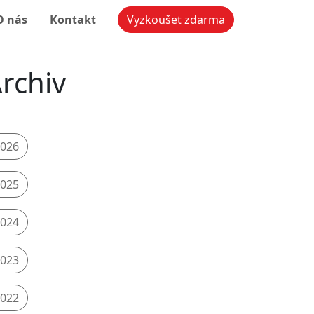
O nás
Kontakt
Vyzkoušet zdarma
rchiv
026
025
024
023
022