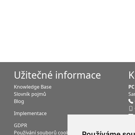
Užitečné informace
K
Knowledge Base
PC
Slovník pojmů
Sa
Blog
Implementace
GDPR
Používání souborů cookies
Používáme sou