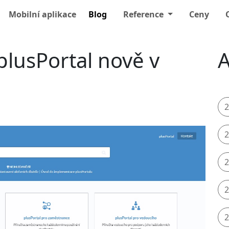
Mobilní aplikace
Blog
Reference
Ceny
lusPortal nově v
A
2
2
2
2
2