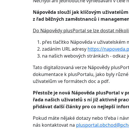
Nechybí ani jednoduché vyhledávání v celé n
Nápověda slouží jak klíčovým uživatelům
z řad běžných zaměstnanců i managemen
Do Nápovědy plusPortal se lze dostat někol
přes tlačítko Nápověda v uživatelském
zadáním URL adresy
https://napoveda.p
na našich webových stránkách - odkaz je
Tato digitalizovaná verze Nápovědy plusPor
dokumentace k plusPortalu, jako byly různé
uživatelům ve formátech doc a pdf.
Přestože je nová Nápověda plusPortal v pr
řada našich uživatelů s ní již aktivně pr
přidávat další články pro co nejlepší inf
Pokud máte nějaké dotazy nebo třeba i náv
nás kontaktovat na
plusportal.obchod@pche