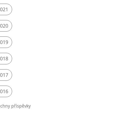
021
020
019
018
017
016
chny příspěvky