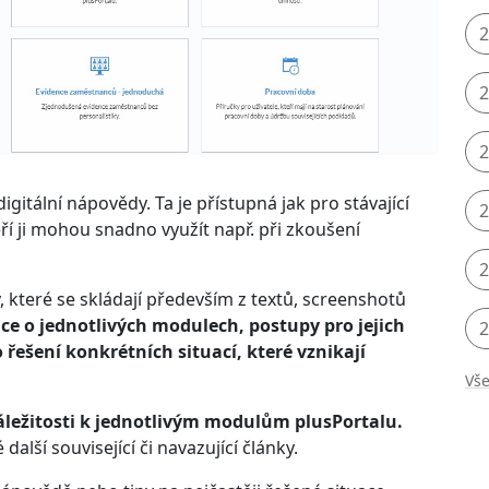
2
2
2
gitální nápovědy. Ta je přístupná jak pro stávající
2
teří ji mohou snadno využít např. při zkoušení
2
 které se skládají především z textů, screenshotů
ce o jednotlivých modulech, postupy pro jejich
2
řešení konkrétních situací, které vznikají
Vše
náležitosti k jednotlivým modulům plusPortalu.
lší související či navazující články.