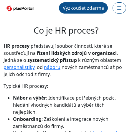
Vyzkoušet zdarma
Co je HR proces?
HR procesy
představují soubor činností, které se
soustřeďují na
řízení lidských zdrojů v organizaci
.
Jedná se o
systematický přístup
k různým oblastem
personalistiky
, od
náboru
nových zaměstnanců až po
jejich odchod z firmy.
Typické HR procesy:
Nábor a výběr
: Identifikace potřebných pozic,
hledání vhodných kandidátů a výběr těch
nejlepších.
Onboarding
: Zaškolení a integrace nových
zaměstnanců do firmy.