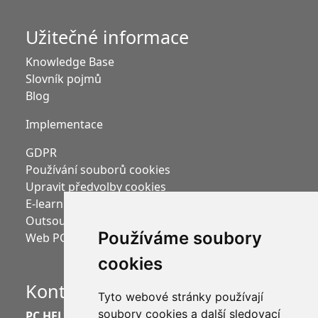
Užitečné informace
Knowledge Base
Slovník pojmů
Blog
Implementace
GDPR
Používání souborů cookies
Upravit předvolby cookies
E-learning Moodle
Outsourcing mezd
Používáme soubory
Web PC HELP, a.s.
cookies
Kontakt
Tyto webové stránky používají
soubory cookies a další sledovací
PC HELP, a.s.