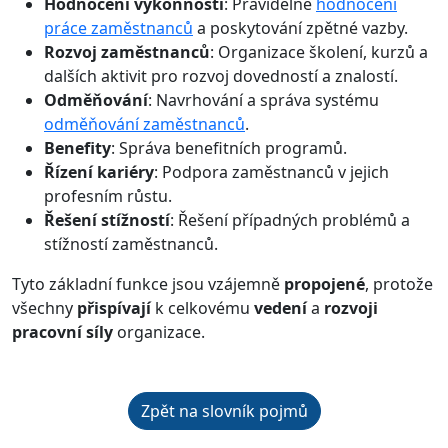
Hodnocení výkonnosti
: Pravidelné
hodnocení
práce zaměstnanců
a poskytování zpětné vazby.
Rozvoj zaměstnanců
: Organizace školení, kurzů a
dalších aktivit pro rozvoj dovedností a znalostí.
Odměňování
: Navrhování a správa systému
odměňování zaměstnanců
.
Benefity
: Správa benefitních programů.
Řízení kariéry
: Podpora zaměstnanců v jejich
profesním růstu.
Řešení stížností
: Řešení případných problémů a
stížností zaměstnanců.
Tyto základní funkce jsou vzájemně
propojené
, protože
všechny
přispívají
k celkovému
vedení
a
rozvoji
pracovní síly
organizace.
Zpět na slovník pojmů