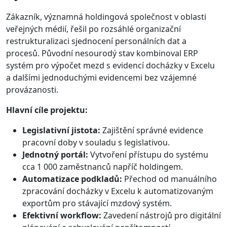
Zákazník, významná holdingová společnost v oblasti
veřejných médií, řešil po rozsáhlé organizační
restrukturalizaci sjednocení personálních dat a
procesů. Původní nesourodý stav kombinoval ERP
systém pro výpočet mezd s evidencí docházky v Excelu
a dalšími jednoduchými evidencemi bez vzájemné
provázanosti.
Hlavní cíle projektu:
Legislativní jistota:
Zajištění správné evidence
pracovní doby v souladu s legislativou.
Jednotný portál:
Vytvoření přístupu do systému
cca 1 000 zaměstnanců napříč holdingem.
Automatizace podkladů:
Přechod od manuálního
zpracování docházky v Excelu k automatizovaným
exportům pro stávající mzdový systém.
Efektivní workflow:
Zavedení nástrojů pro digitální