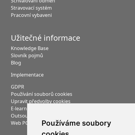
Schvalování odměn
Stravovací systém
Pracovní vybaveni
Užitečné informace
Knowledge Base
Slovník pojmů
Blog
Implementace
GDPR
Používání souborů cookies
Upravit předvolby cookies
E-learning Moodle
Outsourcing mezd
Používáme soubory
Web PC HELP, a.s.
cookies