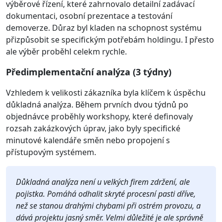
výběrové řízení, které zahrnovalo detailní zadávací
dokumentaci, osobní prezentace a testování
demoverze. Důraz byl kladen na schopnost systému
přizpůsobit se specifickým potřebám holdingu. I přesto
ale výběr proběhl celekm rychle.
Předimplementační analýza (3 týdny)
Vzhledem k velikosti zákazníka byla klíčem k úspěchu
důkladná analýza. Během prvních dvou týdnů po
objednávce proběhly workshopy, které definovaly
rozsah zakázkových úprav, jako byly specifické
minutové kalendáře směn nebo propojení s
přístupovým systémem.
Důkladná analýza není u velkých firem zdržení, ale
pojistka. Pomáhá odhalit skryté procesní pasti dříve,
než se stanou drahými chybami při ostrém provozu, a
dává projektu jasný směr. Velmi důležité je ale správně