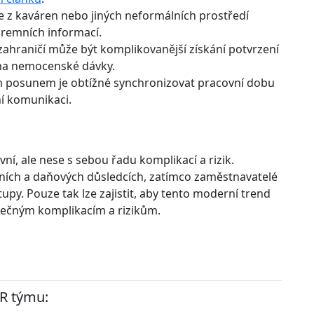
áce z kaváren nebo jiných neformálních prostředí
iremních informací.
zahraničí může být komplikovanější získání potvrzení
na nemocenské dávky.
ým posunem je obtížné synchronizovat pracovní dobu
ní komunikaci.
ní, ale nese s sebou řadu komplikací a rizik.
ních a daňových důsledcích, zatímco zaměstnavatelé
tupy. Pouze tak lze zajistit, aby tento moderní trend
ytečným komplikacím a rizikům.
HR týmu: