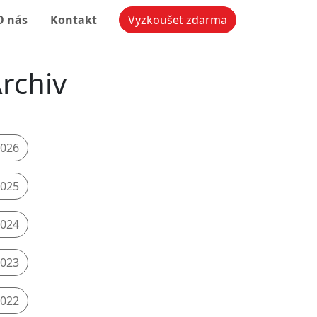
O nás
Kontakt
Vyzkoušet zdarma
rchiv
026
025
024
023
022