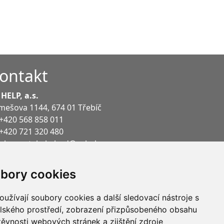
ontakt
 HELP, a.s.
mešova 1144
,
674 01
Třebíč
+420 568 858 011
+420 721 320 480
plusportal.obchod@pchelp.cz
plusportal.podpora@pchelp.cz
bory cookies
užívají soubory cookies a další sledovací nástroje s
elského prostředí, zobrazení přizpůsobeného obsahu
těvnosti webových stránek a zjištění zdroje