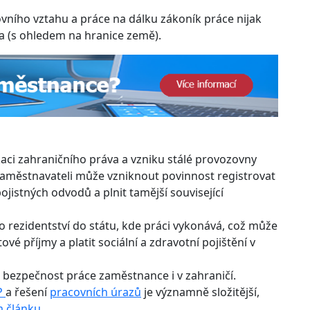
ního vztahu a práce na dálku zákoník práce nijak
na (s ohledem na hranice země).
kaci zahraničního práva a vzniku stálé provozovny
Zaměstnavateli může vzniknout povinnost registrovat
ojistných odvodů a plnit tamější související
rezidentství do státu, kde práci vykonává, což může
é příjmy a platit sociální a zdravotní pojištění v
 bezpečnost práce zaměstnance i v zahraničí.
P
a řešení
pracovních úrazů
je významně složitější,
 článku
.