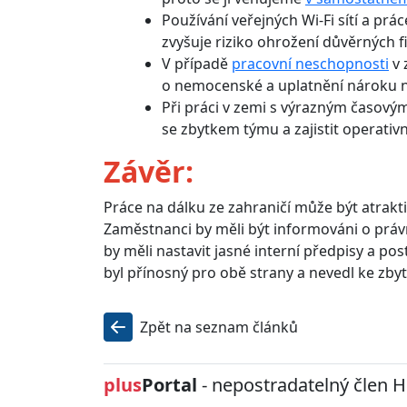
Používání veřejných Wi-Fi sítí a pr
zvyšuje riziko ohrožení důvěrných f
V případě
pracovní neschopnosti
v 
o nemocenské a uplatnění nároku 
Při práci v zemi s výrazným časov
se zbytkem týmu a zajistit operativ
Závěr:
Práce na dálku ze zahraničí může být atraktiv
Zaměstnanci by měli být informováni o práv
by měli nastavit jasné interní předpisy a pos
byl přínosný pro obě strany a nevedl ke zb
Zpět na seznam článků
plus
Portal
- nepostradatelný člen 