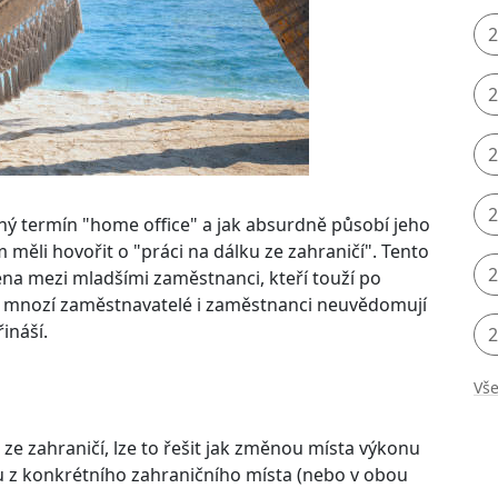
2
2
2
2
vný termín "home office" a jak absurdně působí jeho
měli hovořit o "práci na dálku ze zahraničí". Tento
2
éna mezi mladšími zaměstnanci, kteří touží po
 si mnozí zaměstnavatelé i zaměstnanci neuvědomují
ináší.
2
Vše
e zahraničí, lze to řešit jak změnou místa výkonu
u z konkrétního zahraničního místa (nebo v obou