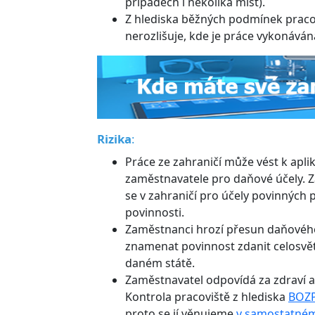
případech i několika míst).
Z hlediska běžných podmínek pracov
nerozlišuje, kde je práce vykonává
Rizika
:
Práce ze zahraničí může vést k apli
zaměstnavatele pro daňové účely. 
se v zahraničí pro účely povinných p
povinnosti.
Zaměstnanci hrozí přesun daňového 
znamenat povinnost zdanit celosvětov
daném státě.
Zaměstnavatel odpovídá za zdraví a
Kontrola pracoviště z hlediska
BOZ
proto se jí věnujeme
v samostatném