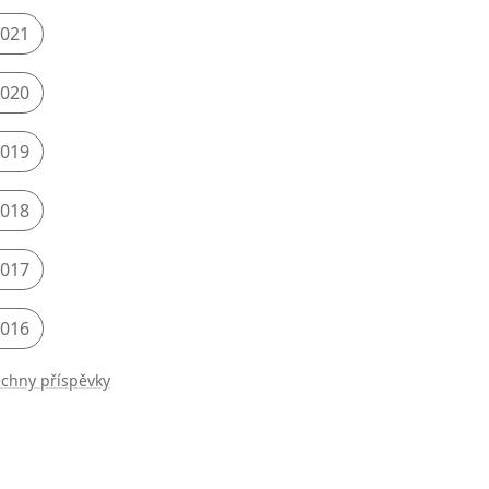
021
020
019
018
017
016
chny příspěvky