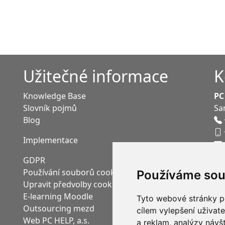
Užitečné informace
K
Knowledge Base
PC
Slovník pojmů
Sa
Blog
Implementace
GDPR
Používání souborů cookies
Používáme sou
Upravit předvolby cookies
E-learning Moodle
Tyto webové stránky po
Outsourcing mezd
cílem vylepšení uživat
Web PC HELP, a.s.
a reklam, analýzy návš