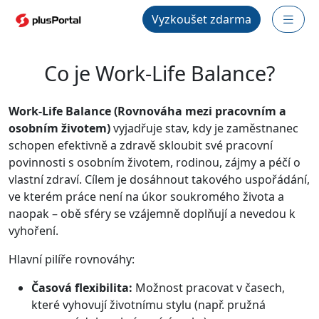
Vyzkoušet zdarma
Co je Work-Life Balance?
Work-Life Balance (Rovnováha mezi pracovním a
osobním životem)
vyjadřuje stav, kdy je zaměstnanec
schopen efektivně a zdravě skloubit své pracovní
povinnosti s osobním životem, rodinou, zájmy a péčí o
vlastní zdraví. Cílem je dosáhnout takového uspořádání,
ve kterém práce není na úkor soukromého života a
naopak – obě sféry se vzájemně doplňují a nevedou k
vyhoření.
Hlavní pilíře rovnováhy:
Časová flexibilita:
Možnost pracovat v časech,
které vyhovují životnímu stylu (např. pružná