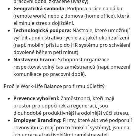
pracovní doba, zkrácené úvazky).
Geografická svoboda:
Podpora práce na dálku
(remote work) nebo z domova (home office), která
eliminuje stres z dojíždění.
Technologická podpora:
Nástroje, které umožňují
vyřídit administrativu rychle a z jakéhokoli zařízení
(např. mobilní přístup do HR systému pro schválení
dovolené během pěti minut).
Nastavení hranic:
Schopnost organizace
respektovat volný čas zaměstnanců (např. omezení
komunikace po pracovní době).
Proč je Work-Life Balance pro firmu důležitý:
Prevence vyhoření:
Zaměstnanci, kteří mají
prostor pro odpočinek a regeneraci, jsou
dlouhodobě produktivnější a odolnější vůči stresu.
Employer Branding:
Firmy, které aktivně podporují
rovnováhu (a mají pro to funkční systémy), jsou na
trhu práce atraktivnějšími zaměstnavateli.