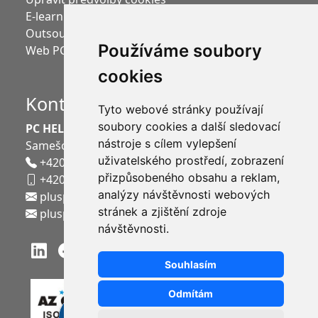
E-learning Moodle
Outsourcing mezd
Používáme soubory
Web PC HELP, a.s.
cookies
Kontakt
Tyto webové stránky používají
soubory cookies a další sledovací
PC HELP, a.s.
nástroje s cílem vylepšení
Samešova 1144
,
674 01
Třebíč
uživatelského prostředí, zobrazení
+420 568 858 011
přizpůsobeného obsahu a reklam,
+420 721 320 480
analýzy návštěvnosti webových
plusportal.obchod@pchelp.cz
stránek a zjištění zdroje
plusportal.podpora@pchelp.cz
návštěvnosti.
Souhlasím
Odmítám
Nová mobilní aplikace