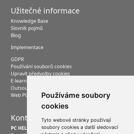
Užitečné informace
Knowledge Base
Slovník pojmů
Blog
Implementace
GDPR
Používání souborů cookies
Upravit předvolby cookies
E-learning Moodle
Outsourcing mezd
Používáme soubory
Web PC HELP, a.s.
cookies
Kontakt
Tyto webové stránky používají
soubory cookies a další sledovací
PC HELP, a.s.